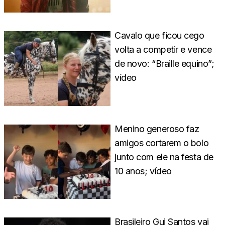
Cavalo que ficou cego
volta a competir e vence
de novo: “Braille equino”;
vídeo
Menino generoso faz
amigos cortarem o bolo
junto com ele na festa de
10 anos; vídeo
Brasileiro Gui Santos vai