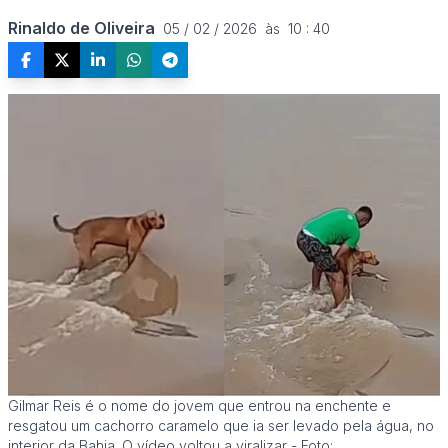
Rinaldo de Oliveira
05 / 02 / 2026  às  10 : 40
Gilmar Reis é o nome do jovem que entrou na enchente e
resgatou um cachorro caramelo que ia ser levado pela água, no
interior da Bahia. O vídeo voltou a viralizar - Foto: