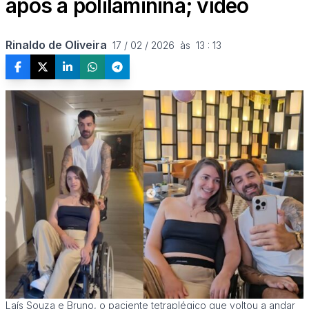
após a polilaminina; vídeo
Rinaldo de Oliveira
17 / 02 / 2026  às  13 : 13
Laís Souza e Bruno, o paciente tetraplégico que voltou a andar