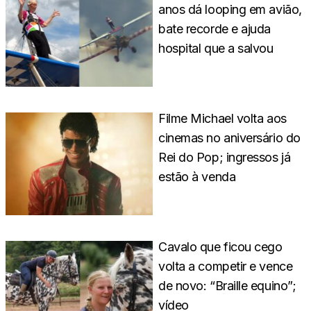
anos dá looping em avião,
bate recorde e ajuda
hospital que a salvou
Filme Michael volta aos
cinemas no aniversário do
Rei do Pop; ingressos já
estão à venda
Cavalo que ficou cego
volta a competir e vence
de novo: “Braille equino”;
vídeo