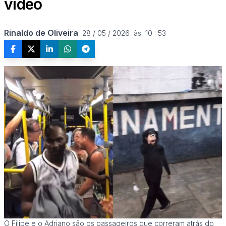
vídeo
Rinaldo de Oliveira
28 / 05 / 2026  às  10 : 53
O Filipe e o Adriano são os passageiros que correram atrás do