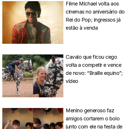
Filme Michael volta aos
cinemas no aniversário do
Rei do Pop; ingressos já
estão à venda
Cavalo que ficou cego
volta a competir e vence
de novo: “Braille equino”;
vídeo
Menino generoso faz
amigos cortarem o bolo
junto com ele na festa de