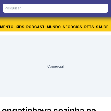
IMENTO
KIDS
PODCAST
MUNDO
NEGÓCIOS
PETS
SAÚDE
Comercial
engatinhava sozinha na