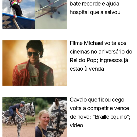
bate recorde e ajuda
hospital que a salvou
Filme Michael volta aos
cinemas no aniversário do
Rei do Pop; ingressos já
estão à venda
Cavalo que ficou cego
volta a competir e vence
de novo: “Braille equino”;
vídeo