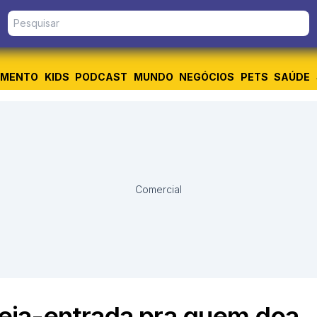
IMENTO
KIDS
PODCAST
MUNDO
NEGÓCIOS
PETS
SAÚDE
Comercial
eia-entrada pra quem doa