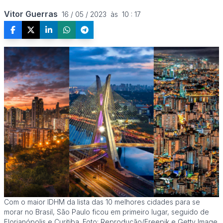
Vitor Guerras
16 / 05 / 2023  às  10 : 17
Com o maior IDHM da lista das 10 melhores cidades para se
morar no Brasil, São Paulo ficou em primeiro lugar, seguido de
Florianópolis e Curitiba. Foto: Reprodução/Freepik e Getty Image.