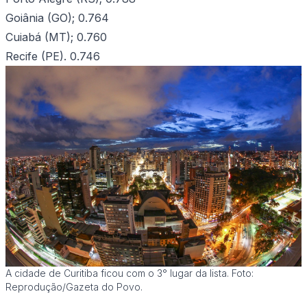
Goiânia (GO); 0.764
Cuiabá (MT); 0.760
Recife (PE). 0.746
A cidade de Curitiba ficou com o 3° lugar da lista. Foto:
Reprodução/Gazeta do Povo.