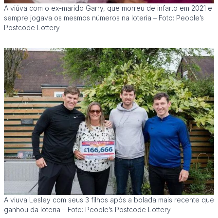
A viúva com o ex-marido Garry, que morreu de infarto em 2021 e
sempre jogava os mesmos números na loteria – Foto: People’s
Postcode Lottery
A viuva Lesley com seus 3 filhos após a bolada mais recente que
ganhou da loteria – Foto: People’s Postcode Lottery