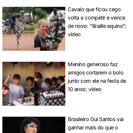
Cavalo que ficou cego
volta a competir e vence
de novo: “Braille equino”;
vídeo
Menino generoso faz
amigos cortarem o bolo
junto com ele na festa de
10 anos; vídeo
Brasileiro Gui Santos vai
ganhar mais do que o