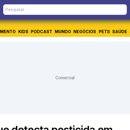
IMENTO
KIDS
PODCAST
MUNDO
NEGÓCIOS
PETS
SAÚDE
Comercial
que detecta pesticida em