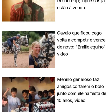
Rei do Pop; ingressos já
estão à venda
Cavalo que ficou cego
volta a competir e vence
de novo: “Braille equino”;
vídeo
Menino generoso faz
amigos cortarem o bolo
junto com ele na festa de
10 anos; vídeo