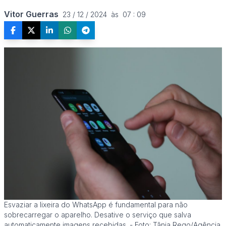
Vitor Guerras
23 / 12 / 2024  às  07 : 09
Esvaziar a lixeira do WhatsApp é fundamental para não
sobrecarregar o aparelho. Desative o serviço que salva
automaticamente imagens recebidas. - Foto: Tânia Rego/Agência