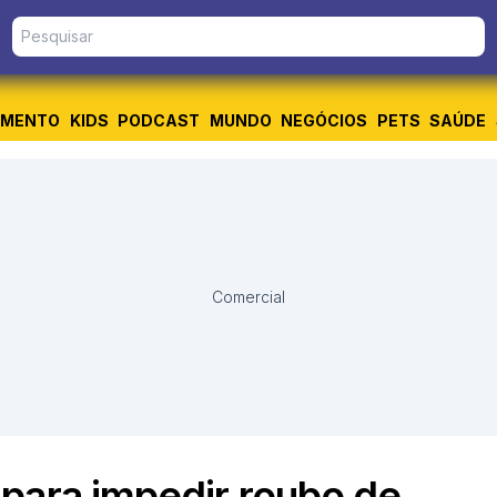
IMENTO
KIDS
PODCAST
MUNDO
NEGÓCIOS
PETS
SAÚDE
Comercial
para impedir roubo de