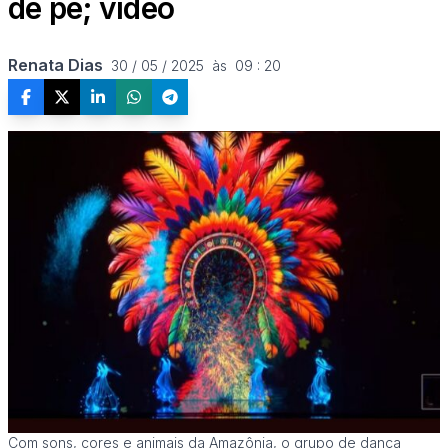
de pé; vídeo
Renata Dias
30 / 05 / 2025  às  09 : 20
Com sons, cores e animais da Amazônia, o grupo de dança