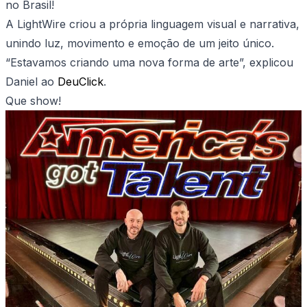
no Brasil!
A LightWire criou a própria linguagem visual e narrativa,
unindo luz, movimento e emoção de um jeito único.
“Estavamos criando uma nova forma de arte”, explicou
Daniel ao
DeuClick
.
Que show!