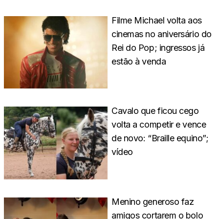
Filme Michael volta aos
cinemas no aniversário do
Rei do Pop; ingressos já
estão à venda
Cavalo que ficou cego
volta a competir e vence
de novo: “Braille equino”;
vídeo
Menino generoso faz
amigos cortarem o bolo