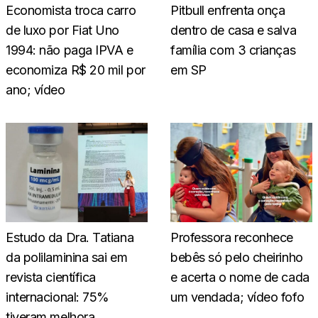
Economista troca carro
Pitbull enfrenta onça
de luxo por Fiat Uno
dentro de casa e salva
1994: não paga IPVA e
família com 3 crianças
economiza R$ 20 mil por
em SP
ano; vídeo
Estudo da Dra. Tatiana
Professora reconhece
da polilaminina sai em
bebês só pelo cheirinho
revista científica
e acerta o nome de cada
internacional: 75%
um vendada; vídeo fofo
tiveram melhora