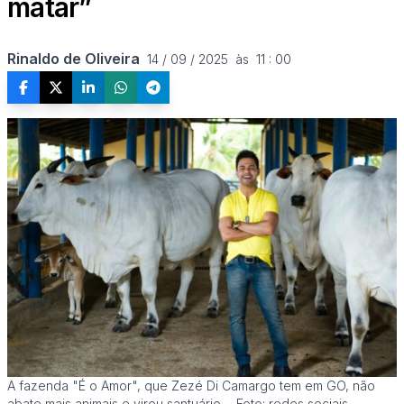
matar”
Rinaldo de Oliveira
14 / 09 / 2025  às  11 : 00
A fazenda "É o Amor", que Zezé Di Camargo tem em GO, não
abate mais animais e virou santuário. - Foto: redes sociais