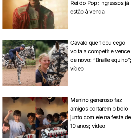
Rei do Pop; ingressos já
estão à venda
Cavalo que ficou cego
volta a competir e vence
de novo: “Braille equino”;
vídeo
Menino generoso faz
amigos cortarem o bolo
junto com ele na festa de
10 anos; vídeo