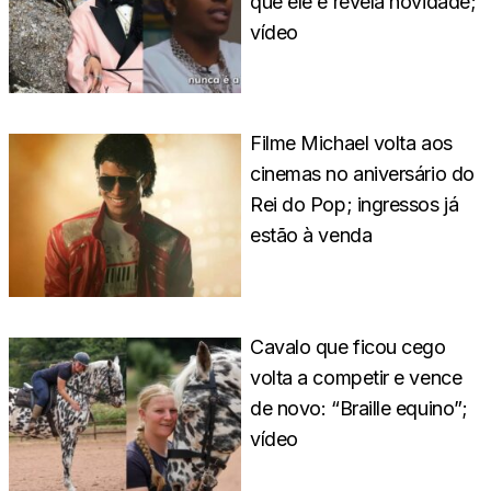
que ele e revela novidade;
vídeo
Filme Michael volta aos
cinemas no aniversário do
Rei do Pop; ingressos já
estão à venda
Cavalo que ficou cego
volta a competir e vence
de novo: “Braille equino”;
vídeo