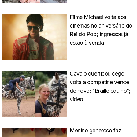
Filme Michael volta aos
cinemas no aniversário do
Rei do Pop; ingressos já
estão à venda
Cavalo que ficou cego
volta a competir e vence
de novo: “Braille equino”;
vídeo
Menino generoso faz