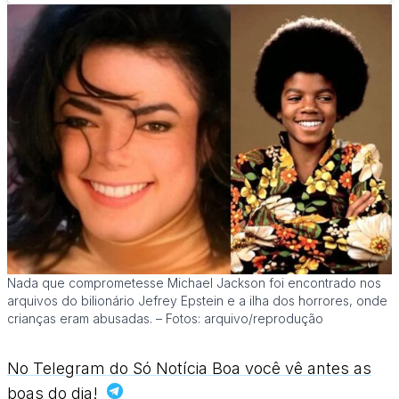
Nada que comprometesse Michael Jackson foi encontrado nos
arquivos do bilionário Jefrey Epstein e a ilha dos horrores, onde
crianças eram abusadas. – Fotos: arquivo/reprodução
No Telegram do Só Notícia Boa você vê antes as
boas do dia!