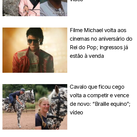
Filme Michael volta aos
cinemas no aniversário do
Rei do Pop; ingressos já
estão à venda
Cavalo que ficou cego
volta a competir e vence
de novo: “Braille equino”;
vídeo