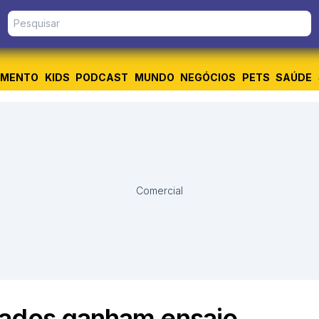
IMENTO
KIDS
PODCAST
MUNDO
NEGÓCIOS
PETS
SAÚDE
Comercial
nados ganham ensaio