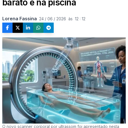
barato e na piscina
Lorena Fassina
24 / 06 / 2026  às  12 : 12
O novo scanner corporal por ultrassom foi apresentado nesta