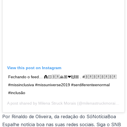
View this post on Instagram
Fechando o feed… 👸🏻🇧🇷🙏🏼❤🙌🏼 . #🇧🇷🇧🇷🇧🇷🇧🇷
#missinclusiva #missuniverse2019 #serdiferenteenormal
#inclusão
A post shared by
Milena Struck Morais
(@milenastruckmorais) on
Por Rinaldo de Oliveira, da redação do SóNotíciaBoa
Espalhe notícia boa nas suas redes sociais. Siga o SNB