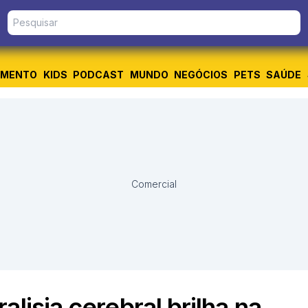
IMENTO
KIDS
PODCAST
MUNDO
NEGÓCIOS
PETS
SAÚDE
Comercial
lisia cerebral brilha na