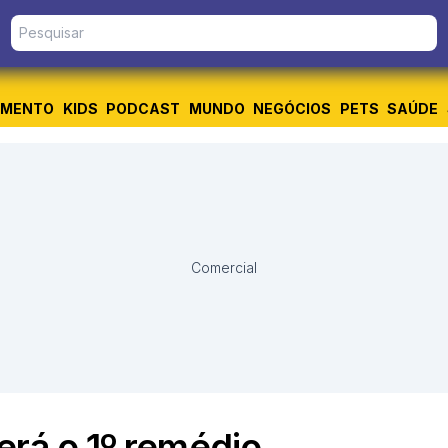
IMENTO
KIDS
PODCAST
MUNDO
NEGÓCIOS
PETS
SAÚDE
Comercial
erá o 1º remédio