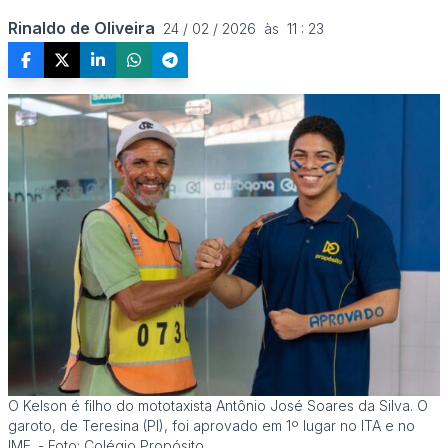
Rinaldo de Oliveira
24 / 02 / 2026  às  11 : 23
O Kelson é filho do mototaxista Antônio José Soares da Silva. O
garoto, de Teresina (PI), foi aprovado em 1º lugar no ITA e no
IME. - Foto: Colégio Propósito