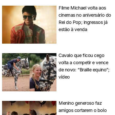
Filme Michael volta aos
cinemas no aniversário do
Rei do Pop; ingressos já
estão à venda
Cavalo que ficou cego
volta a competir e vence
de novo: “Braille equino”;
vídeo
Menino generoso faz
amigos cortarem o bolo