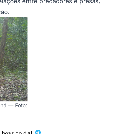
lações entre predadores e presas,
ção.
aná — Foto:
 boas do dia!