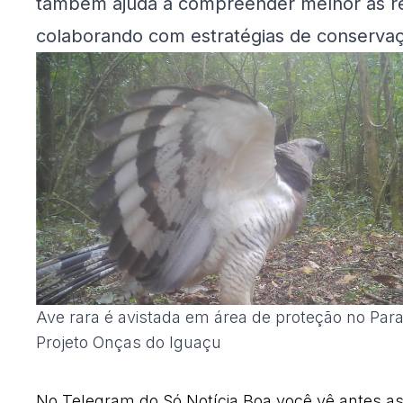
também ajuda a compreender melhor as re
colaborando com estratégias de conserva
Ave rara é avistada em área de proteção no Par
Projeto Onças do Iguaçu
No Telegram do Só Notícia Boa você vê antes as