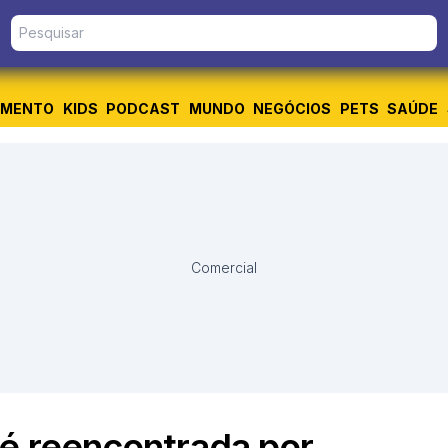
IMENTO
KIDS
PODCAST
MUNDO
NEGÓCIOS
PETS
SAÚDE
Comercial
 é reencontrada por