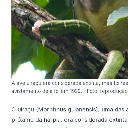
A ave uiraçu era considerada extinta, mas foi r
avistamento dela foi em 1999. - Foto: reprodução
O uiraçu (Morphnus guianensis), uma das a
próximo da harpia, era considerada extinta